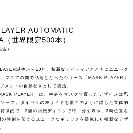
PLAYER AUTOMATIC
01A（世界限定500本）
（税込）
 PLAYER誕生から10年。斬新なアイディアとともにユニーク
、マニアの間で話題となったシリーズ「MASK PLAYER」
ブメントの自動巻きとして復活。
A（MASK PLAYER）は、半身をマスクで覆ったデザインは忍
ジソース。ダイヤルの左サイドを覆面のように隠した立体的
特徴的で、2層の回転ディスクで時・分を表示、3時位置を
間の時刻を伝えるユニークなギミックを搭載した斬新なデザ
。