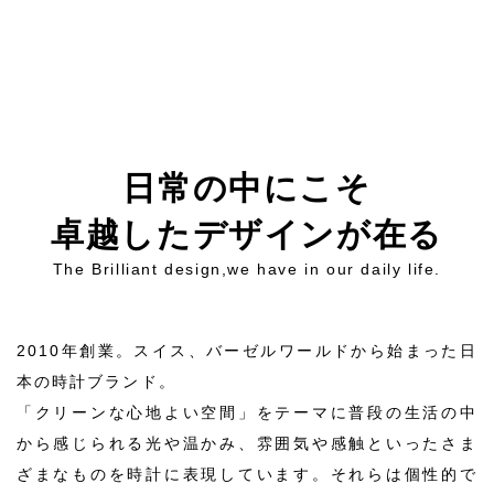
日
常
の
中
に
こ
そ
卓
越
し
た
デ
ザ
イ
ン
が
在
る
The Brilliant design,we have in our daily life.
2010年創業。スイス、バーゼルワールドから始まった日
本の時計ブランド。
「クリーンな心地よい空間」をテーマに普段の生活の中
から感じられる光や温かみ、雰囲気や感触といったさま
ざまなものを時計に表現しています。それらは個性的で