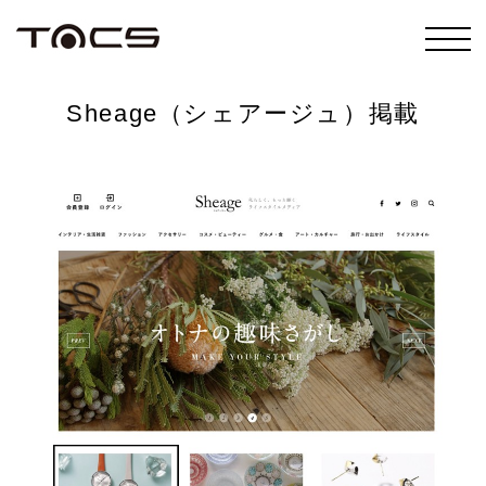
ABOUT
Sheage（シェアージュ）掲載
LOOK BOOK
COLLECTION
MEDIA
SHOP
FOLLOW US